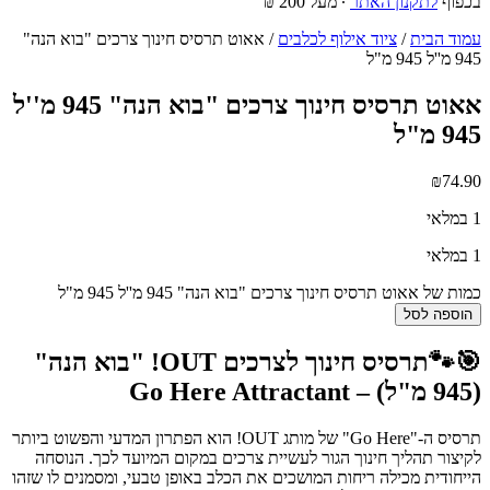
בכפוף
לתקנון האתר
∙ מעל 200 ₪
עמוד הבית
/
ציוד אילוף לכלבים
/ אאוט תרסיס חינוך צרכים "בוא הנה"
945 מ''ל 945 מ"ל
אאוט תרסיס חינוך צרכים "בוא הנה" 945 מ''ל
945 מ"ל
₪
74.90
1 במלאי
1 במלאי
כמות של אאוט תרסיס חינוך צרכים "בוא הנה" 945 מ''ל 945 מ"ל
הוספה לסל
🎯🐾תרסיס חינוך לצרכים OUT! "בוא הנה"
(945 מ"ל) – Go Here Attractant
תרסיס ה-"Go Here" של מותג OUT! הוא הפתרון המדעי והפשוט ביותר
לקיצור תהליך חינוך הגור לעשיית צרכים במקום המיועד לכך. הנוסחה
הייחודית מכילה ריחות המושכים את הכלב באופן טבעי, ומסמנים לו שזהו