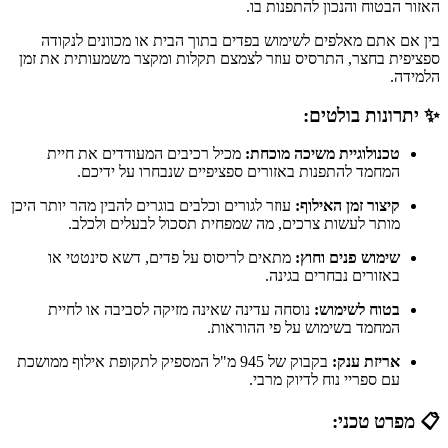
האזור הבטוח והנכון להתפנות בו.
בין אם אתם מאלפים לשימוש בפדים בתוך הבית או מכוונים לנקודה
ספציפית בחצר, התרסיס עוזר לצמצם תקלות ומקצר משמעותית את זמן
הלמידה.
✨ יתרונות בולטים:
טכנולוגיית משיכה מוכחת:
מכיל רכיבים המעודדים את חיית
המחמד להתפנות באזורים ספציפיים שנבחרו על ידיכם.
קיצור זמן האילוף:
עוזר לגורים וכלבים בוגרים להבין מהר יותר היכן
מותר לעשות צרכים, מה שמפחית תסכול לבעלים ולכלב.
שימוש פנים וחוץ:
מתאים לריסוס על פדים, דשא סינטטי או
באזורים נבחרים בגינה.
בטוח לשימוש:
נוסחה עדינה שאינה מזיקה לסביבה או לחיית
המחמד בשימוש על פי ההוראות.
אריזת ענק:
בקבוק של 945 מ"ל המספיק לתקופת אילוף ממושכת
עם ספריי נוח לדיוק מרבי.
📋 מפרט טכני: