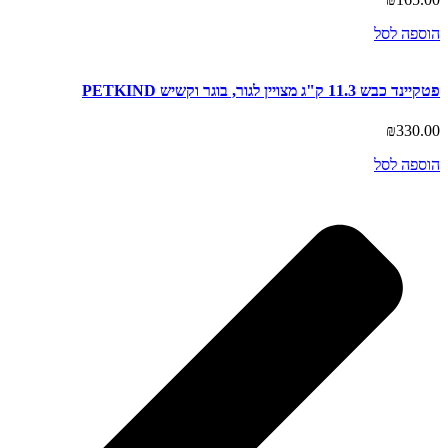
הוספה לסל
פטקיינד כבש 11.3 ק"ג מצויין לגור, בוגר וקשיש PETKIND
₪
330.00
הוספה לסל