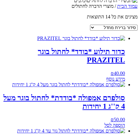
עמוד הבית
/ מוצרי הדברה לחתולים
מציגים את כל ⁦14⁩ התוצאות
כדור תילוע *בודד* לחתול בוגר
PRAZITEL
₪
40.00
מידע נוסף
סולפרם אמפולה *בודדת* לחתול בוגר מעל
4 ק''ג 1 יחידות
₪
50.00
הוספה לסל