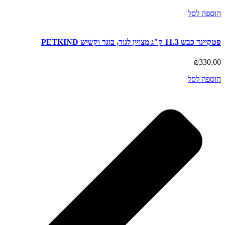
הוספה לסל
פטקיינד כבש 11.3 ק"ג מצויין לגור, בוגר וקשיש PETKIND
₪
330.00
הוספה לסל