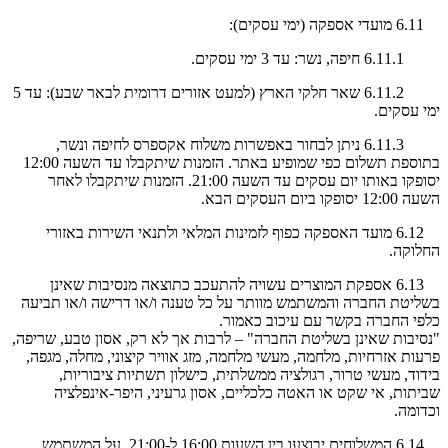
6.11 מועדי אספקה (ימי עסקים):
6.11.1 חיפה, נשר: עד 3 ימי עסקים.
6.11.2 שאר חלקי הארץ (למעט אזורים דרומית לבאר שבע): עד 5
ימי עסקים.
6.11.3 ניתן לבחור באפשרות משלוח אקספרס לחיפה ונשר,
בתוספת תשלום כפי שמופיע באתר. הזמנות שיתקבלו עד השעה 12:00
יסופקו באותו יום עסקים עד השעה 21:00. הזמנות שיתקבלו לאחר
השעה 12:00 יסופקו ביום העסקים הבא.
6.12 מועד האספקה כפוף לזמינות המלאי ולתנאי השירות באזורי
החלוקה.
6.13 אספקת המוצרים עשויה להתעכב כתוצאה מנסיבות שאינן
בשליטת החברה והמשתמש מוותר על כל טענה ו/או דרישה ו/או תביעה
כלפי החברה בקשר עם עיכוב כאמור.
"נסיבות שאינן בשליטת החברה" – לרבות אך לא רק, אסון טבע, שריפה,
פרעות אזרחיות, מלחמה, מעשי מלחמה, מזג אוויר קיצוני, מחלה, מגפה,
בידוד, מעשי טרור, רגולציה ממשלתית, כישלון תשתיות ציבוריות,
שביתות, אי שקט או האטה כלכליים, אסון גרעיני, היפר-אינפלציה
וכדומה.
6.14 המשלוחים יבוצעו בין השעות 16:00 ל-21:00. על המשתמש