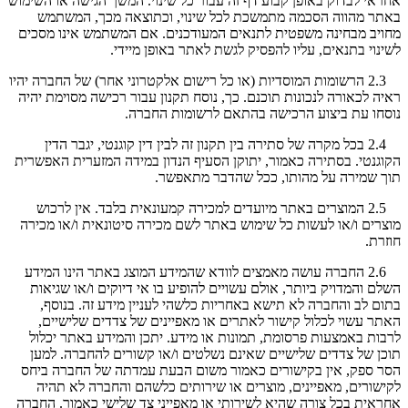
אחראי לבדוק באופן קבוע דף זה עבור כל שינוי. המשך הגישה או השימוש
באתר מהווה הסכמה מתמשכת לכל שינוי, וכתוצאה מכך, המשתמש
מחויב מבחינה משפטית לתנאים המעודכנים. אם המשתמש אינו מסכים
לשינוי בתנאים, עליו להפסיק לגשת לאתר באופן מיידי.
2.3 הרשומות המוסדיות (או כל רישום אלקטרוני אחר) של החברה יהיו
ראיה לכאורה לנכונות תוכנם. כך, נוסח תקנון עבור רכישה מסוימת יהיה
נוסחו עת ביצוע הרכישה בהתאם לרשומות החברה.
2.4 בכל מקרה של סתירה בין תקנון זה לבין דין קוגנטי, יגבר הדין
הקוגנטי. בסתירה כאמור, יתוקן הסעיף הנדון במידה המזערית האפשרית
תוך שמירה על מהותו, ככל שהדבר מתאפשר.
2.5 המוצרים באתר מיועדים למכירה קמעונאית בלבד. אין לרכוש
מוצרים ו/או לעשות כל שימוש באתר לשם מכירה סיטונאית ו/או מכירה
חוזרת.
2.6 החברה עושה מאמצים לוודא שהמידע המוצג באתר הינו המידע
השלם והמדויק ביותר, אולם עשויים להופיע בו אי דיוקים ו/או שגיאות
בתום לב והחברה לא תישא באחריות כלשהי לעניין מידע זה. בנוסף,
האתר עשוי לכלול קישור לאתרים או מאפיינים של צדדים שלישיים,
לרבות באמצעות פרסומת, תמונות או מידע. יתכן והמידע באתר יכלול
תוכן של צדדים שלישיים שאינם נשלטים ו/או קשורים להחברה. למען
הסר ספק, אין בקישורים כאמור משום הבעת עמדתה של החברה ביחס
לקישורים, מאפיינים, מוצרים או שירותים כלשהם והחברה לא תהיה
אחראית בכל צורה שהיא לשירותי או מאפייני צד שלישי כאמור. החברה