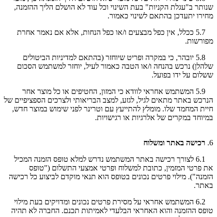
שנותר ב"עגלת הקניות" בעת השינוי וכל עוד לא הושלם הליך ההזמנה,
מחירו יתעדכן בהתאם לשינוי כאמור.
5.7 ככלל, אין כפל מבצעים ו/או כפל הנחות, אלא אם נאמר אחרת
מפורשות.
5.8 יובהר, כי במקרה ופריט שיוחזר (בהתאם למדיניות הביטולים
שלהלן) נרכש בהנחה ו/או הטבה כאמור לעיל, יוחזר למשתמש הסכום
ששלום על ידו בפועל.
5.9 המשתמש אחראי לוודא כי המזון, החטיפים או כל מוצר אחר
הנרכש באתר מתאים לגיל, לגזע, למצב הבריאותי ולצרכים הספציפיים של
חיית המחמד שלו. מומלץ להתייעץ עם וטרינר לפני שימוש במוצר חדש,
במיוחד במקרים של אלרגיות או רגישויות.
6.
רכישה באתר ומשלוח
6.1 לצורך רכישה באתר המשתמש נדרש למלא טופס הזמנה המכיל
את פרטי המזמין, כתובת למשלוח ופרטי אמצעי התשלום ("טופס
הזמנה"). מילוי פרטים נכונים בטופס הוא תנאי מוקדם לביצוע כל רכישה
באתר.
6.2 המשתמש אחראי על מסירת פרטים נכונים ומדויקים בעת מילוי
טופס ההזמנה והוא האחראי הבלעדי לאמיתות תכנם. החברה לא תהיה