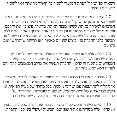
רשאית לפי שיקול דעתה הבלעדי להסיר כל קישור מהאתר ו/או להוסיף
קישורים נוספים.
2.7 החברה אינה מתחייבת למכירת הפריטים, כולם או מקצתם, באופן
שוטף באתר ונתון לה שיקול הדעת הבלעדי לשינוי רשימת הפריטים
המוצגים למכירה באתר, לשינוי מבנה האתר, מראהו, עיצובו, את היקפם
וזמינותם של מוצרים במסגרתו וכן כל היבט אחר הכרוך באתר, וזאת ללא
צורך במתן הודעה למשתמש, אשר לא תהא לו כל טענה ו/או דרישה ו/או
תביעה כלפי החברה בגין ביצוע שינויים כאמור ו/או תקלות שיתרחשו אגב
ביצועם.
2.8 בכל שאלה ו/או בירור הנוגעים להפעלת האתר ולפעילותו ניתן
לפנות ישירות לשירות הלקוחות של החברה (באמצעות פרטי הקשר
המפורטים בתקנון זה להלן). החברה תעשה את מירב המאמצים להתייחס
לפניית המשתמש בהקדם.
2.9 מובהר בזאת כי המידע והתכנים המופיעים באתר, לרבות תיאורי
מוצרים, מאמרים או המלצות, אינם מהווים ייעוץ וטרינרי, אבחנה רפואית
או תחליף להתייעצות עם וטרינר מוסמך. בכל מקרה של בעיה רפואית או
חשש לבריאותה של חיית המחמד, יש לפנות לווטרינר. האחריות על
בחירת המוצרים והתאמתם לחיית המחמד חלה על המשתמש בלבד.
2.10 המשתמש מתבקש לעיין בקפידה בהוראות יישוב סכסוכים בסעיף
14 להלן. אלה מסדירים את האופן שבו תביעות יטופלו בינו לבין החברה.