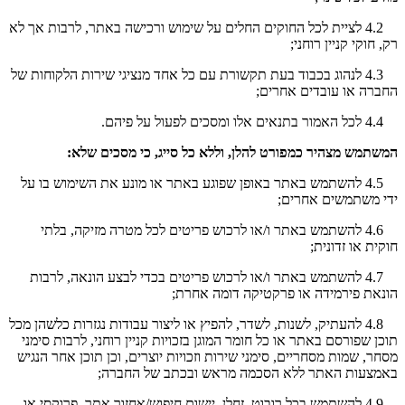
4.2 לציית לכל החוקים החלים על שימוש ורכישה באתר, לרבות אך לא
רק, חוקי קניין רוחני;
4.3 לנהוג בכבוד בעת תקשורת עם כל אחד מנציגי שירות הלקוחות של
החברה או עובדים אחרים;
4.4 לכל האמור בתנאים אלו ומסכים לפעול על פיהם.
המשתמש מצהיר כמפורט להלן, וללא כל סייג, כי מסכים שלא:
4.5 להשתמש באתר באופן שפוגע באתר או מונע את השימוש בו על
ידי משתמשים אחרים;
4.6 להשתמש באתר ו/או לרכוש פריטים לכל מטרה מזיקה, בלתי
חוקית או זדונית;
4.7 להשתמש באתר ו/או לרכוש פריטים בכדי לבצע הונאה, לרבות
הונאת פירמידה או פרקטיקה דומה אחרת;
4.8 להעתיק, לשנות, לשדר, להפיץ או ליצור עבודות נגזרות כלשהן מכל
תוכן שפורסם באתר או כל חומר המוגן בזכויות קניין רוחני, לרבות סימני
מסחר, שמות מסחריים, סימני שירות וזכויות יוצרים, וכן תוכן אחר הנגיש
באמצעות האתר ללא הסכמה מראש ובכתב של החברה;
4.9 להשתמש בכל רובוט, זחלן, יישום חיפוש/אחזור אתר, פרוקסי או