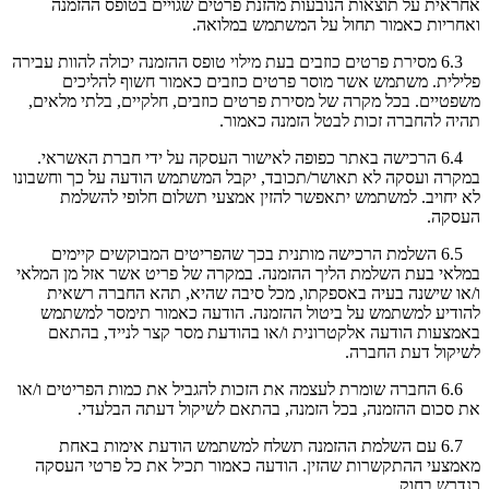
אחראית על תוצאות הנובעות מהזנת פרטים שגויים בטופס ההזמנה
ואחריות כאמור תחול על המשתמש במלואה.
6.3 מסירת פרטים כוזבים בעת מילוי טופס ההזמנה יכולה להוות עבירה
פלילית. משתמש אשר מוסר פרטים כוזבים כאמור חשוף להליכים
משפטיים. בכל מקרה של מסירת פרטים כוזבים, חלקיים, בלתי מלאים,
תהיה להחברה זכות לבטל הזמנה כאמור.
6.4 הרכישה באתר כפופה לאישור העסקה על ידי חברת האשראי.
במקרה ועסקה לא תאושר/תכובד, יקבל המשתמש הודעה על כך וחשבונו
לא יחויב. למשתמש יתאפשר להזין אמצעי תשלום חלופי להשלמת
העסקה.
6.5 השלמת הרכישה מותנית בכך שהפריטים המבוקשים קיימים
במלאי בעת השלמת הליך ההזמנה. במקרה של פריט אשר אזל מן המלאי
ו/או שישנה בעיה באספקתו, מכל סיבה שהיא, תהא החברה רשאית
להודיע למשתמש על ביטול ההזמנה. הודעה כאמור תימסר למשתמש
באמצעות הודעה אלקטרונית ו/או בהודעת מסר קצר לנייד, בהתאם
לשיקול דעת החברה.
6.6 החברה שומרת לעצמה את הזכות להגביל את כמות הפריטים ו/או
את סכום ההזמנה, בכל הזמנה, בהתאם לשיקול דעתה הבלעדי.
6.7 עם השלמת ההזמנה תשלח למשתמש הודעת אימות באחת
מאמצעי ההתקשרות שהזין. הודעה כאמור תכיל את כל פרטי העסקה
כנדרש בחוק.