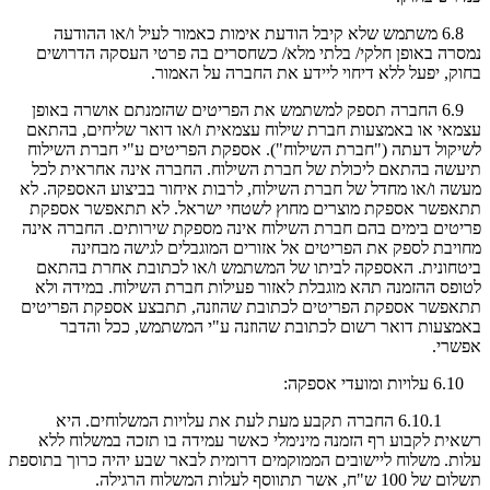
6.8 משתמש שלא קיבל הודעת אימות כאמור לעיל ו/או ההודעה
נמסרה באופן חלקי/ בלתי מלא/ כשחסרים בה פרטי העסקה הדרושים
בחוק, יפעל ללא דיחוי ליידע את החברה על האמור.
6.9 החברה תספק למשתמש את הפריטים שהזמנתם אושרה באופן
עצמאי או באמצעות חברת שילוח עצמאית ו/או דואר שליחים, בהתאם
לשיקול דעתה ("חברת השילוח"). אספקת הפריטים ע"י חברת השילוח
תיעשה בהתאם ליכולת של חברת השילוח. החברה אינה אחראית לכל
מעשה ו/או מחדל של חברת השילוח, לרבות איחור בביצוע האספקה. לא
תתאפשר אספקת מוצרים מחוץ לשטחי ישראל. לא תתאפשר אספקת
פריטים בימים בהם חברת השילוח אינה מספקת שירותים. החברה אינה
מחויבת לספק את הפריטים אל אזורים המוגבלים לגישה מבחינה
ביטחונית. האספקה לביתו של המשתמש ו/או לכתובת אחרת בהתאם
לטופס ההזמנה תהא מוגבלת לאזור פעילות חברת השילוח. במידה ולא
תתאפשר אספקת הפריטים לכתובת שהוזנה, תתבצע אספקת הפריטים
באמצעות דואר רשום לכתובת שהוזנה ע"י המשתמש, ככל והדבר
אפשרי.
6.10 עלויות ומועדי אספקה:
6.10.1 החברה תקבע מעת לעת את עלויות המשלוחים. היא
רשאית לקבוע רף הזמנה מינימלי כאשר עמידה בו תזכה במשלוח ללא
עלות. משלוח ליישובים הממוקמים דרומית לבאר שבע יהיה כרוך בתוספת
תשלום של 100 ש"ח, אשר תתווסף לעלות המשלוח הרגילה.