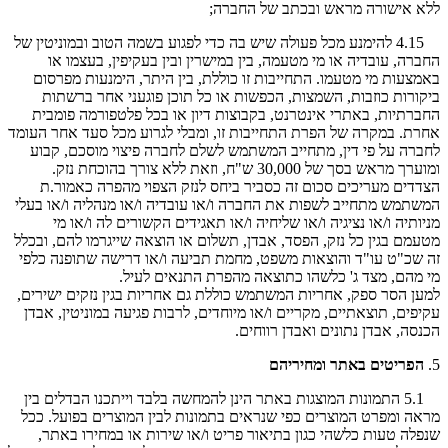
ללא אישורה מראש ובכתב של החברה;
4.15 להימנע מכל פעולה שיש בה כדי לפגוע בשמה הטוב ובמוניטין של
החברה, עובדיה או מי מטעמה, בין במישרין ובין בעקיפין, בעצמו או
באמצעות מי מטעמו. התחייבות זו כוללת, בין היתר, הימנעות מפרסום
ביקורות כוזבות, השמצות, הכפשות או כל תוכן פוגעני אחר ברשתות
החברתיות, באתרי אינטרנט, בקבוצות דיון או בכל פלטפורמה פומבית
אחרת. במקרה של הפרת התחייבות זו, ומבלי לגרוע מכל סעד אחר העומד
לחברה על פי דין, מתחייב המשתמש לשלם לחברה פיצוי מוסכם, קבוע
ומוערך מראש בסך של 30,000 ש"ח, וזאת ללא צורך בהוכחת נזק.
הצדדים מעריכים סכום זה כסביר ביחס לנזק הצפוי מהפרה כאמור.ת
המשתמש מתחייב לשפות את החברה ו/או עובדיה ו/או מנהליה ו/או בעלי
מניותיה ו/או נציגיה ו/או שליחיה ו/או תאגידים הקשורים לה ו/או מי
מטעמם בגין כל נזק, הפסד, אבדן, תשלום או הוצאה שייגרמו להם, ובכלל
זה שכ"ט עו"ד והוצאות משפט, מחמת תביעה ו/או דרישה שתופנה כלפי
מי מהם, מצד ג' כלשהו כתוצאה מהפרת התנאים לעיל.
למען הסר ספק, אחריות המשתמש כוללת גם אחריות בגין נזקים ישירים,
עקיפים, תוצאתיים, מקריים ו/או מיוחדים, לרבות פגיעה במוניטין, אבדן
הכנסה, אבדן נתונים ואבדן רווחים.
5.
הפריטים באתר ומחיריהם
5.1 התמונות המוצגות באתר הינן להמחשה בלבד וייתכנו הבדלים בין
מראה ומפרט המוצרים כפי שנראים בתמונות לבין המוצרים בפועל. ככל
שנפלה טעות כלשהי כגון בתיאור פריט ו/או שירות או במחירו באתר,