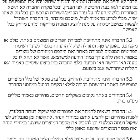
הדבר לא יחייב את החברה והתיאור והמחיר שיחולו יהיו אלו המופיעים על
גבי המוצר ו/או בעת הרכישה, לפי העניין, ובכל מקרה החברה לא תישא
באחריות כלשהי העולה על ערך הפריט/השירות הנרכש וכן בכל נזק שאינו
ישיר. מבלי לגרוע מהאמור לעיל, מוסכם ומובהר, כי החברה תשתדל
לעשות כמיטב יכולתה על מנת להציג תמונות מדויקות ומידע מדויק ככל
האפשר.
5.2 החברה אינה מתחייבת למכירת הפריטים המוצגים באתר, כולם או
מקצתם, באופן שוטף, ונתון לה שיקול הדעת הבלעדי לשינוי רשימת
הפריטים המוצגים למכירה באתר ואת היקפם וזמינותם של מוצרים
כאמור, וזאת ללא צורך במתן הודעה למשתמש, אשר לא תהא לו כל
טענה ו/או דרישה ו/או תביעה כלפי החברה בגין ביצוע שינויים כאמור ו/או
תקלות שיתרחשו אגב ביצועם.
5.3 החברה אינה מתחייבת להחזיק, בכל עת, מלאי של כלל המוצרים
המופיעים באתר ורכישתם כפופה למלאי הקיים בפועל במחסני החברה.
5.4 המחירים באתר נקובים בשקלים חדשים. מחירים כאמור כוללים
מע"מ כדין.
5.5 החברה רשאית לתמחר את המוצרים לפי שיקול דעתה הבלעדי,
לשנות מחירים וכן להציע אותם במחירי הנחה, לתקופות זמן מוגבלות, לפי
שיקול דעתה הבלעדי וכן להגביל את מספר המוצרים שיוצעו במחירי הנחה
ואת מספר המוצרים שיוצעו באופן כללי.
5.6 שינוי מחיר יחול על כל מוצר שלא הושלם הליך הזמנתו. כך, מוצר