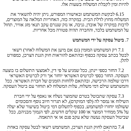
להיות זמין לקבלת המשלוח בשעות אלו.
6.15 לבקשת המשתמש ובאישורו המפורש, ניתן יהיה להשאיר את
המשלוח מחוץ לדלת הבית. במקרה כזה, האחריות המלאה על המוצרים,
לרבות במקרה של אובדן, גניבה, או נזק שנגרם עקב תנאי מזג אוויר, תחול
על המשתמש בלבד, והחברה תהיה פטורה מכל אחריות.
7.
ביטול עסקה על ידי המשתמש
7.1 רק המשתמש המזמין (גם אם מיען את המשלוח לאחר) רשאי
לבטל בכתב עסקה בכפוף ובהתאם להוראות חוק הגנת הצרכן, כמפורט
להלן.
7.2 החזר כספי יינתן, ככל שמגיע על פי דין, לאמצעי התשלום בו בוצעה
העסקה. החזר כספי לכרטיס האשראי יוחזר אך ורק לכרטיס האשראי
דרכו שולמה הרכישה, ובהתאם ללוחות הזמנים של חברת האשראי. ככל
והמשתמש שילם דמי משלוח, עלות המשלוח לא תוחזר עם ביטול העסקה.
7.3 עסקה שתבוטל בטרם שהמוצר נשלח או נאסף על ידי חברת
השילוח או נמסר לה (לפי המוקדם), לא תגרור חיוב נוסף והסכומים
ששולמו יוחזרו למשתמש, בכפוף לתשלום דמי ביטול בשיעור שלא יעלה
על 5% ממחיר המוצר או 100 שקלים חדשים, לפי הנמוך מבניהם, ככל
שביטול העסקה נעשה שלא עקב פגם או אי התאמה.
7.4 בהתאם לחוק הגנת הצרכן, המשתמש רשאי לבטל עסקה באחת