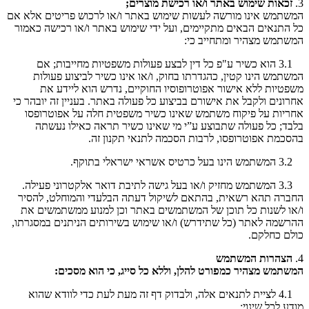
3.
זכאות שימוש באתר ו/או רכישת מוצרים;
המשתמש אינו מורשה לעשות שימוש באתר ו/או לרכוש פריטים אלא אם
כל התנאים הבאים מתקיימים, ועל ידי שימוש באתר ו/או רכישה כאמור
המשתמש מצהיר ומתחייב כי:
3.1 הוא כשיר ע"פ כל דין לבצע פעולות משפטיות מחייבות; אם
המשתמש הינו קטין, כהגדרתו בחוק, ו/או אינו כשיר לביצוע פעולות
משפטיות ללא אישור אפוטרופוסיו החוקיים, נדרש הוא ליידע את
אחרונים ולקבל את אישורם בביצוע כל פעולה באתר. בעניין זה יובהר כי
אחריות על פיקוח משתמש שאינו כשיר משפטית חלה על אפוטרופסו
בלבד; כל פעולה שתבוצע ע”י מי שאינו כשיר תראה כאילו נעשתה
בהסכמת אפוטרופסו, לרבות הסכמה לתנאי תקנון זה.
3.2 המשתמש הינו בעל כרטיס אשראי ישראלי בתוקף.
3.3 המשתמש מחזיק ו/או בעל גישה לתיבת דואר אלקטרוני פעילה.
החברה תהא רשאית, בהתאם לשיקול דעתה הבלעדי והמוחלט, להסיר
ו/או לשנות כל תוכן של המשתמשים באתר וכן למנוע ממשתמשים את
ההרשמה לאתר (כל שתידרש) ו/או שימוש בשירותים הניתנים במסגרתו,
כולם כחלקם.
4.
הצהרות המשתמש
המשתמש מצהיר כמפורט להלן, וללא כל סייג, כי הוא מסכים:
4.1 לציית לתנאים אלה, ולבדוק דף זה מעת לעת כדי לוודא שהוא
מודע לכל שינוי;