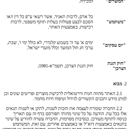
"המוצרים"
למכירה.
כל אדם, לרבות תאגיד, אשר רשאי ע”פ כל דין ו/או
"משתמש"
הסכם לבצע פעולות בעלות תוקף משפטי, לרבות
רכישות, באמצעות האתר.
ימים א' עד ה' בשבוע קלנדרי, לא כולל ימי ו', שבת,
"יום עסקים"
ערבי חג חול המועד וכלל מועדי ישראל.
"חוק הגנת
חוק הגנת הצרכן, תשמ"א-1981;
הצרכן"
2.
מבוא
2.1 האתר מהווה חנות ווירטואלית לרכישת מוצרים ופריטים שונים וכן
למתן מידע ותכנים הקשורים לגידול וטיפוח חיות מחמד.
2.2 החברה שומרת לעצמה את הזכות לשנות, לתקן או לשנות תנאים
אלו בכל עת. הודעה על כל שינוי מהותי תפורסם בדף זה עם תאריך
כניסה לתוקף מעודכן. בנסיבות מסוימות, החברה עשויה להודיע על שינוי
בתנאים באמצעות דוא"ל או באמצעים אחרים; עם זאת, המשתמש