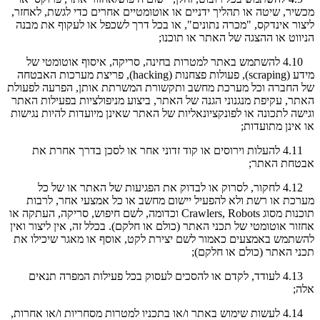
מכשיר, שיטה או תהליך ידניים או אוטומטיים אחרים כדי לגשת, לאחזר,
ליצור אינדקס, "מכרה נתונים", או בכל דרך לשכפל או לעקוף את מבנה
הניווט או ההצגה של האתר או תוכנו;
4.10 להשתמש באתר למטרות בחינה, סריקה, איסוף אוטומטי של
מידע (scraping), פעולות פצחנות (hacking), פריצת מערכות האבטחה
של החברה וכל מערכת מחשב ותקשורת המשרתת אותן, הפרעה לפעולת
האתר, עקיפת מנגנוני הגנה של האתר, ביצוע מניפולציות בפעילות האתר
וגישה לתכונה או לפונקציונאליות של האתר שאינן מיועדות להיות נגישות
או אינן מתועדות;
4.11 להעלות וירוסים או קוד זדוני אחר או לסכן בדרך אחרת את
אבטחת האתר;
4.12 לחקור, לסרוק או לבדוק את הפגיעות של האתר או של כל
מערכת או רשת ולא להפעיל יישום מחשב או כל אמצעי אחר, לרבות
תוכנות מסוג Crawlers, Robots וכדומה, לשם חיפוש, סריקה, העתקה או
אחזור אוטומטי של תכני האתר (כולם או חלקם). בכלל זה, אין ליצור ואין
להשתמש באמצעים כאמור לשם יצירת לקט, אוסף או מאגר שיכילו את
תכני האתר (כולם או חלקם);
4.13 לעודד, לקדם או להסכים לעסוק בכל פעילות המפרה תנאים
אלה;
4.14 לעשות שימוש באתר ו/או בתכניו למטרות מסחריות ו/או אחרות,